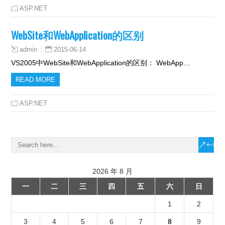
ASP.NET
WebSite和WebApplication的区别
2015-06-14
admin
VS2005中WebSite和WebApplication的区别： WebApp…
READ MORE
ASP.NET
2026 年 8 月
一
二
三
四
五
六
日
1
2
3
4
5
6
7
8
9