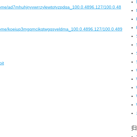
chrome/ad7mhuhjnyvwrrzylewtotyzpdqa_100.0.4896.127/100.0.48
/chrome/koeiup3mgqmcikqtwgqsyeldma_100.0.4896.127/100.0.489
it
归