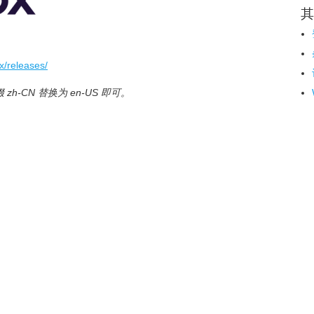
其
x/releases/
h-CN 替换为 en-US 即可。