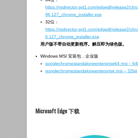
https://redirector.gvt1.com/edgedl/release2/
96.127_chrome_installer.exe
32位：
https://redirector.gvt1.com/edgedl/release2
6.127_chrome_installer.exe
用户版不带自动更新程序。解压即为绿色版。
Windows MSI 安装包，企业版
googlechromestandaloneenterprise64.msi – 64b
googlechromestandaloneenterprise.msi – 32bit
Microsoft Edge 下载