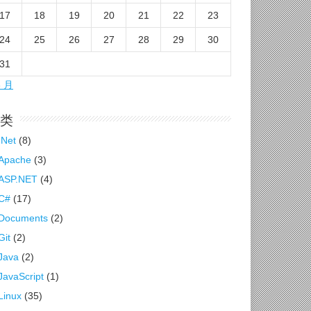
17
18
19
20
21
22
23
24
25
26
27
28
29
30
31
6 月
类
.Net
(8)
Apache
(3)
ASP.NET
(4)
C#
(17)
Documents
(2)
Git
(2)
Java
(2)
JavaScript
(1)
Linux
(35)