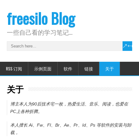
freesilo Blog
一些自己看的学习笔记…
RSS 订阅
示例页面
软件
链接
关于
关于
博主本人为90后技术宅一枚，热爱生活、音乐、阅读，也爱在
PC上各种折腾。
本人擅长 Ai、Fw、Fl、Br、Ae、Pr、Id、Ps 等软件的安装与卸
载，