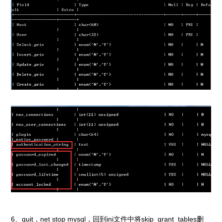
6、quit，net stop mysql，回到ini文件中将skip_grant_tables删