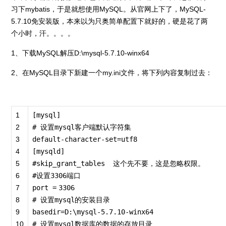
习下mybatis，于是就想使用MySQL。从官网上下了，MySQL-
5.7.10免安装版，本来以为只奥简单配置下就好的，硬是花了两
个小时，汗。。。。
1、下载MySQL解压D:\mysql-5.7.10-winx64
2、在MySQL目录下新建一个my.ini文件，将下列内容复制过去：
1
[mysql]
2
# 设置mysql客户端默认字符集
3
default
-
character
-
set
=
utf8
4
[mysqld]
5
#skip_grant_tables 这个先不要，这是忽略权限。
6
#设置3306端口
7
port
=
3306
8
# 设置mysql的安装目录
9
basedir
=
D:\mysql
-
5.7
.
10
-
winx64
10
# 设置mysql数据库的数据的存放目录