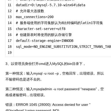
11
datadir
=
D:\mysql
-
5.7
.
10
-
winx64\data
12
# 允许最大连接数
13
max_connections
=
200
14
# 服务端使用的字符集默认为8比特编码的latin1字符集
15
character
-
set
-
server
=
utf8
16
# 创建新表时将使用的默认存储引擎
17
default
-
storage
-
engine
=
INNODB
18
sql_mode
=
NO_ENGINE_SUBSTITUTION,STRICT_TRANS_TA
19
3、以管理员身份打开cmd进入MySQL的bin目录下，
第一种情况：输入mysql -u root –p，空格回车，出现错误。所以
不输密码也是进不去的。
第二种情况：输入mysqladmin -u root password “newpass”，空
格或者输密码，出现错误。
错误：ERROR 1045 (28000): Access denied for user ”
@’localhost’ (using password: NO)